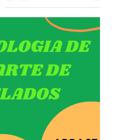
em casa
Aqui vai uma dica simples para o descarte de
recicláveis na nossa casa que também podem
ser feitos no nosso local de trabalho. Você
sabia...