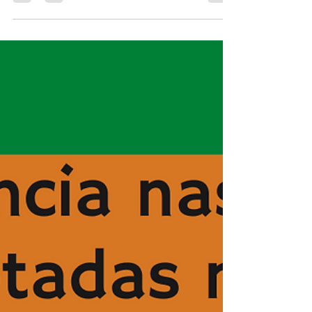
A ART é emitida no sistema CREA, cada
conselho de classe possui uma nomenclatura
diferente porém é similar. ART - Anotação de...