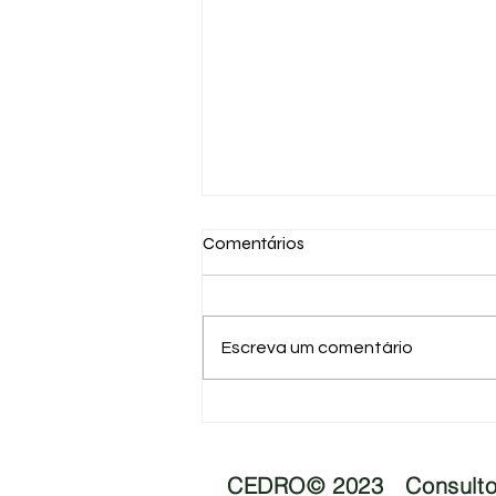
Comentários
Escreva um comentário
Logística Reversa, o que você
precisa saber!
CEDRO© 2023 Consultor