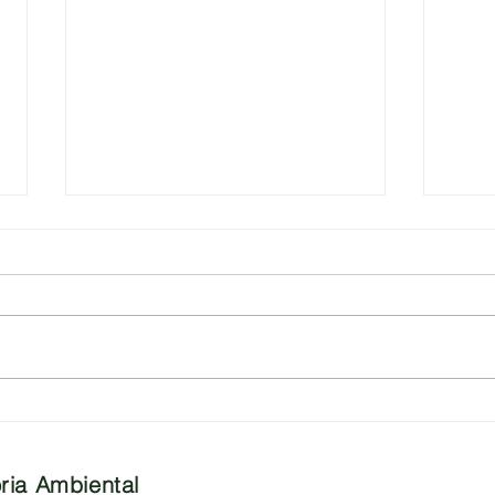
Por que fazer a Revisão do
Nova
PGRS ?
Const
ia Ambiental