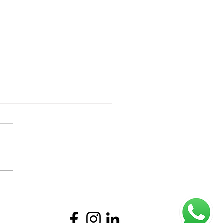
 NR - 05 Quando
ituir CIPA?