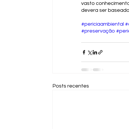
vasto conhecimento 
devera ser baseado
#periciaambiental
#
#preservação
#peri
Posts recentes