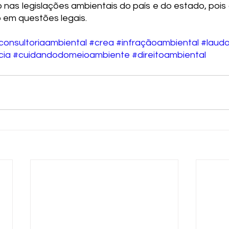
nas legislações ambientais do país e do estado, pois o
 em questões legais.
consultoriaambiental
#crea
#infraçãoambiental
#laudo
cia
#cuidandodomeioambiente
#direitoambiental