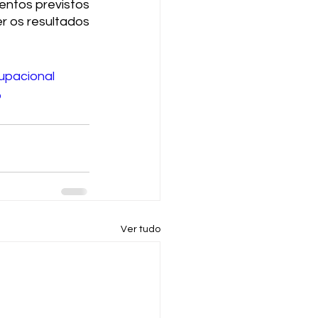
ntos previstos 
r os resultados 
upacional
o
Ver tudo