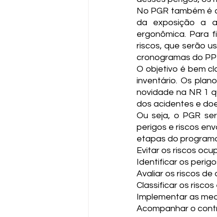
No PGR também é ap
da exposição a age
ergonômica. Para fin
riscos, que serão u
cronogramas do PP
O objetivo é bem cla
inventário. Os plan
novidade na NR 1 qu
dos acidentes e do
Ou seja, o PGR se
perigos e riscos en
etapas do programa
Evitar os riscos ocu
Identificar os perig
Avaliar os riscos de
Classificar os risc
Implementar as med
Acompanhar o contro