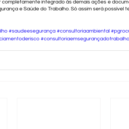
r completamente integrado às demais ações e docume
gurança e Saúde do Trabalho. Só assim será possível te
lho
#saudeesegurança
#consultoriaambiental
#pgroc
ciamentoderisco
#consultoriaemsegurançadotrabalh