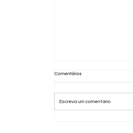
Comentários
Escreva um comentário
Logística Reversa, o que você
precisa saber!