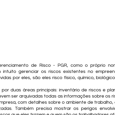
enciamento de Risco - PGR, como o próprio nome
intuito gerenciar os riscos existentes no empreen
idas por eles, são eles risco físico, químico, biológic
r duas áreas principais: inventário de riscos e pla
evem ser arquivadas todas as informações sobre os ris
mpresa, com detalhes sobre o ambiente de trabalho, 
izadas. Também precisa mostrar os perigos envolvid
riscos que eles trazem e quem são os trabalhadores a