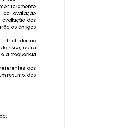
 monitoramento 
 da avaliação 
a avaliação dos 
rão os antigos 
m detectados no 
e risco, outra 
e a frequência 
eferentes aos 
um resumo, das 
da;