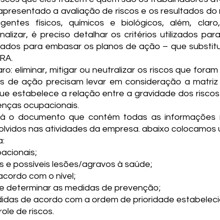
resentado a avaliação de riscos e os resultados do
ntes físicos, químicos e biológicos, além, claro,
alizar, é preciso detalhar os critérios utilizados par
sados para embasar os planos de ação – que substitui
RA.
ro: eliminar, mitigar ou neutralizar os riscos que fora
os de ação precisam levar em consideração a matriz d
e estabelece a relação entre a gravidade dos riscos 
enças ocupacionais.
rá o documento que contém todas as informações r
volvidos nas atividades da empresa. abaixo colocamos 
:
pacionais;
os e possíveis lesões/agravos à saúde;
 acordo com o nível;
os e determinar as medidas de prevenção;
idas de acordo com a ordem de prioridade estabeleci
le de riscos.