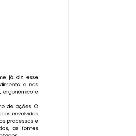
 já diz esse 
dimento e nas 
o, ergonômico e 
no de ações. O 
cos envolvidos 
os processos e 
os, as fontes 
fetados.