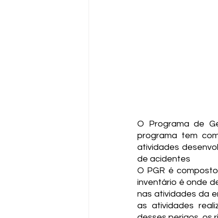
O Programa de Ger
programa tem com 
atividades desenvolv
de acidentes
O PGR é composto po
inventário é onde d
nas atividades da e
as atividades real
desses perigos, os 