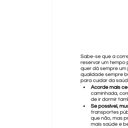
Sabe-se que a corre
reservar um tempo p
quer dá sempre um j
qualidade sempre bu
para cuidar da saúd
Acorde mais c
caminhada, corr
de ir dormir t
Se possível, m
transportes púb
que não, mas pr
mais saúde e b