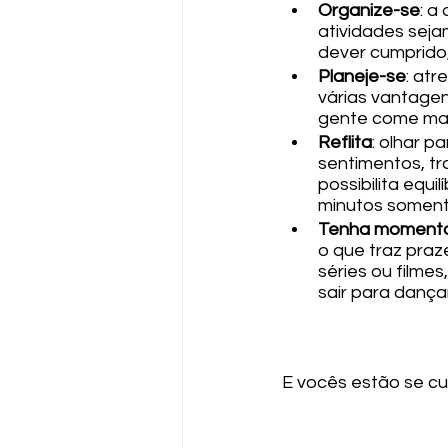
Organize-se
: a
atividades seja
dever cumprido,
Planeje-se
: atr
várias vantagen
gente come mal
Reflita
: olhar p
sentimentos, tr
possibilita equi
minutos soment
Tenha momento
o que traz praze
séries ou filmes
sair para dançar,
E vocês estão se c