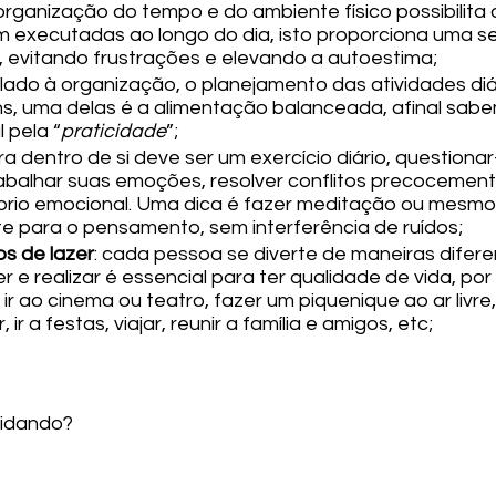
 organização do tempo e do ambiente físico possibilita 
m executadas ao longo do dia, isto proporciona uma 
 evitando frustrações e elevando a autoestima;
elado à organização, o planejamento das atividades diári
s, uma delas é a alimentação balanceada, afinal sab
 pela “
praticidade
”;
ara dentro de si deve ser um exercício diário, questiona
abalhar suas emoções, resolver conflitos precocemente
líbrio emocional. Uma dica é fazer meditação ou mesmo, 
e para o pensamento, sem interferência de ruídos;
s de lazer
: cada pessoa se diverte de maneiras difere
r e realizar é essencial para ter qualidade de vida, por
, ir ao cinema ou teatro, fazer um piquenique ao ar livre,
 ir a festas, viajar, reunir a família e amigos, etc;
uidando?