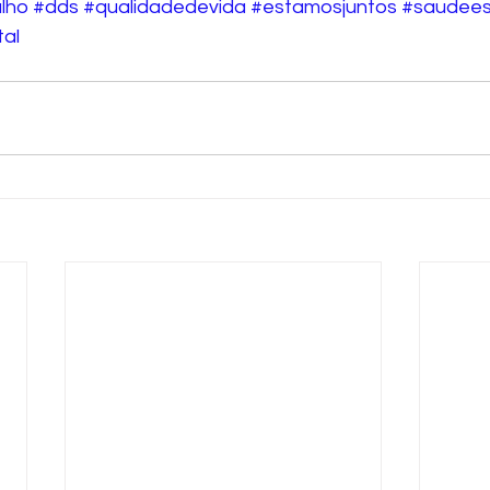
lho
#dds
#qualidadedevida
#estamosjuntos
#saudee
tal