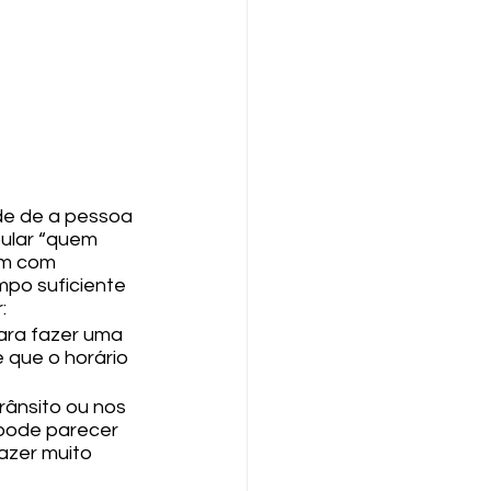
ade de a pessoa 
ular “quem 
em com 
po suficiente 
:
ara fazer uma 
 que o horário 
rânsito ou nos 
 pode parecer 
azer muito 