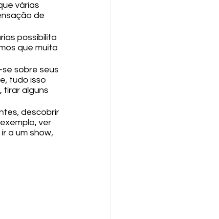
que várias 
sensação de 
as possibilita 
emos que muita 
r-se sobre seus 
, tudo isso 
tirar alguns 
ntes, descobrir 
 exemplo, ver 
 ir a um show, 