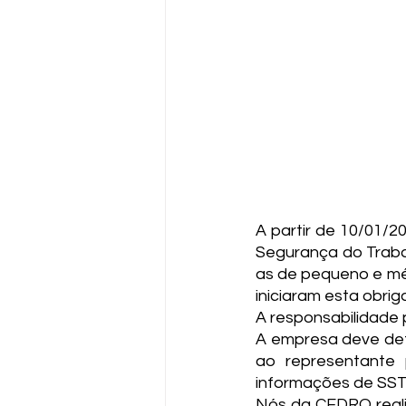
A partir de 10/01/2
Segurança do Trabal
as de pequeno e méd
iniciaram esta obri
A responsabilidade 
A empresa deve defi
ao representante 
informações de SST 
Nós da CEDRO reali