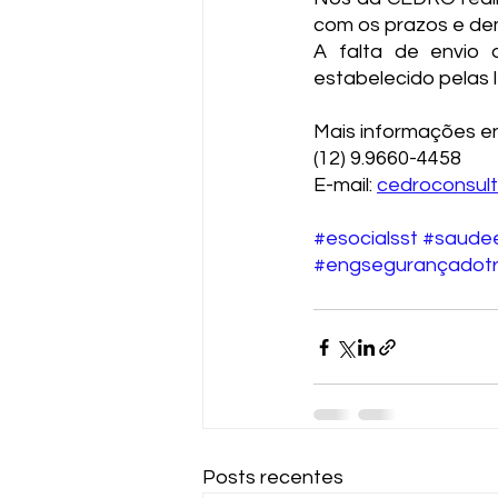
com os prazos e de
A falta de envio 
estabelecido pelas 
Mais informações e
(12) 9.9660-4458
E-mail: 
cedroconsul
#esocialsst
#saude
#engsegurançadotr
Posts recentes