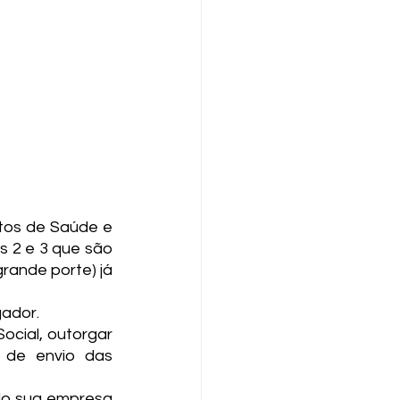
tos de Saúde e 
 2 e 3 que são 
ande porte) já 
ador. 
cial, outorgar 
 de envio das 
o sua empresa 