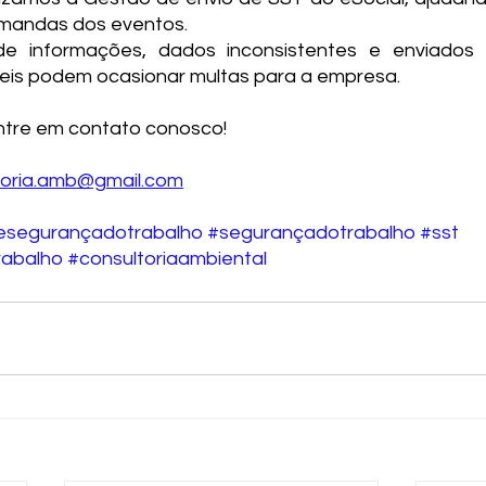
mandas dos eventos. 
de informações, dados inconsistentes e enviados 
leis podem ocasionar multas para a empresa.
ntre em contato conosco!
toria.amb@gmail.com
esegurançadotrabalho
#segurançadotrabalho
#sst
abalho
#consultoriaambiental